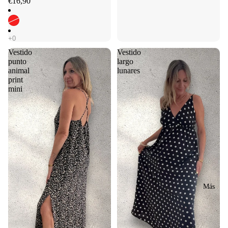
€16,90
Vestido
Vestido
punto
largo
animal
lunares
print
mini
Más