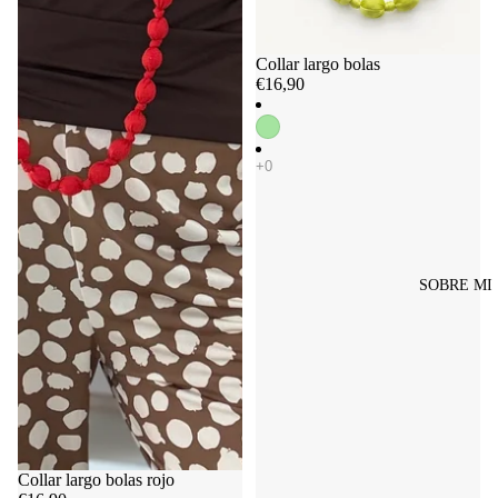
Collar largo bolas
€16,90
SOBRE MI
Agotado
Collar largo bolas rojo