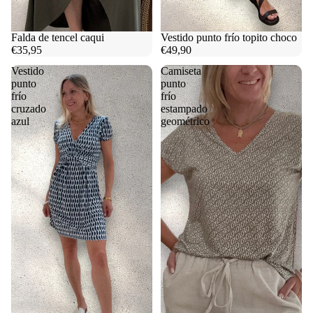
Falda de tencel caqui
Vestido punto frío topito choco
€35,95
€49,90
Vestido
Camiseta
punto
punto
frío
frío
cruzado
estampado
azul
geométrico