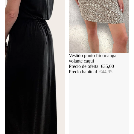
Oferta
Vestido punto frío manga
volante caqui
Precio de oferta
€35,00
Precio habitual
€44,95