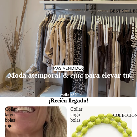
BEST SELLE
MÁS VENDIDOS
Moda atemporal &
chic
para elevar tu
estilo +30
¡Recién llegado!
Collar
Collar
largo
largo
COLECCIÓ
bolas
bolas
rojo