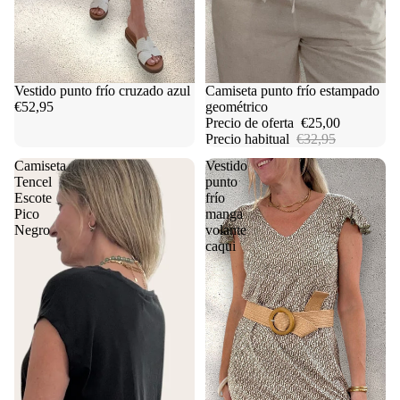
Vestido punto frío cruzado azul
Oferta
Camiseta punto frío estampado
€52,95
geométrico
Precio de oferta
€25,00
Precio habitual
€32,95
Camiseta
Vestido
Tencel
punto
Escote
frío
Pico
manga
Negro
volante
caqui