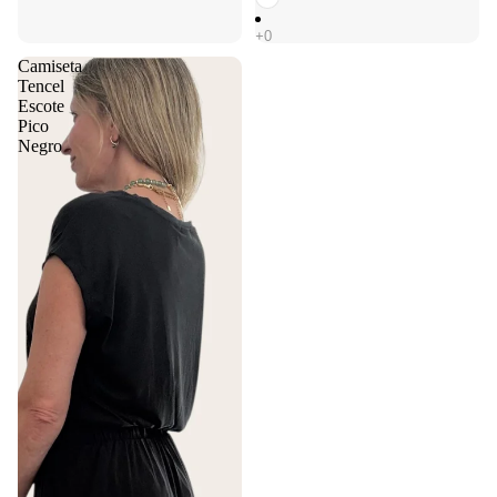
Camiseta
Tencel
Escote
Pico
Negro