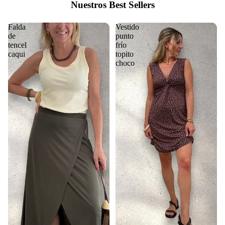
Nuestros Best Sellers
Falda
Vestido
de
punto
tencel
frío
caqui
topito
choco